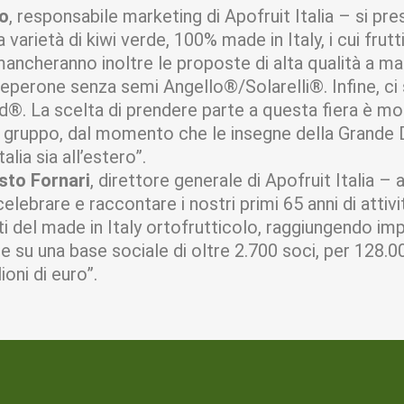
io
, responsabile marketing di Apofruit Italia – si p
varietà di kiwi verde, 100% made in Italy, i cui frutt
n mancheranno inoltre le proposte di alta qualità a m
-peperone senza semi Angello®/Solarelli®. Infine, ci
®. La scelta di prendere parte a questa fiera è mot
o gruppo, dal momento che le insegne della Grande D
lia sia all’estero”.
sto Fornari
, direttore generale di Apofruit Italia – ar
lebrare e raccontare i nostri primi 65 anni di attivit
 del made in Italy ortofrutticolo, raggiungendo imp
e su una base sociale di oltre 2.700 soci, per 128.0
oni di euro”.