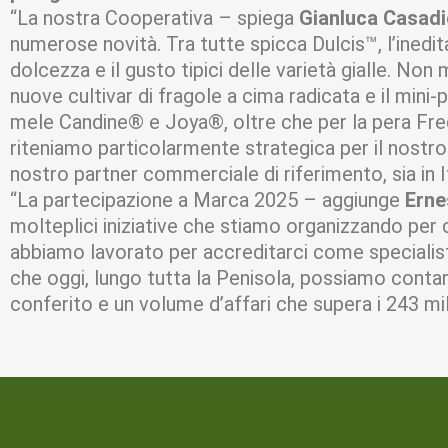
“La nostra Cooperativa – spiega
Gianluca Casad
numerose novità. Tra tutte spicca Dulcis™, l’inedita 
dolcezza e il gusto tipici delle varietà gialle. No
nuove cultivar di fragole a cima radicata e il mini
mele Candine® e Joya®, oltre che per la pera Fred
riteniamo particolarmente strategica per il nostr
nostro partner commerciale di riferimento, sia in Ita
“La partecipazione a Marca 2025 – aggiunge
Erne
molteplici iniziative che stiamo organizzando per ce
abbiamo lavorato per accreditarci come specialisti
che oggi, lungo tutta la Penisola, possiamo contar
conferito e un volume d’affari che supera i 243 mili